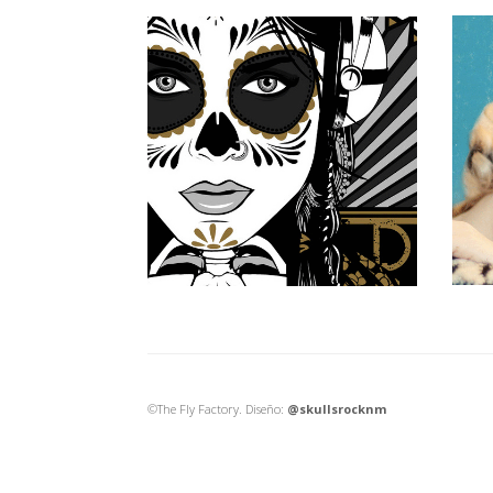
©The Fly Factory. Diseño:
@skullsrocknm